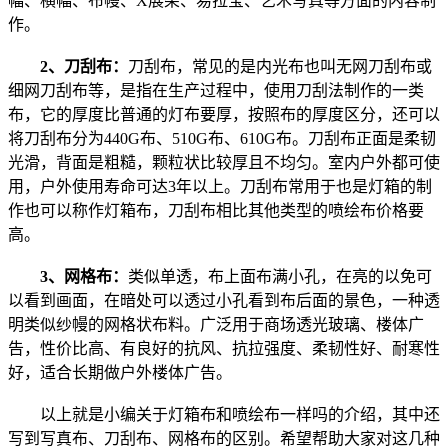
幅、横幅、布幔、X展架、易拉宝、艺术写真等方面的内容制
作。
2、刀刮布：
刀刮布，常见的是内光布也叫无网刀刮布或
细网刀刮布等，是指在生产过程中，使用刀刮法制作的一类
布，它的厚度比普通的灯布要厚，按照布的厚度区分，还可以
将刀刮布分为440G布、510G布、610G布。刀刮布正面是柔韧
光滑，背面是粗糙，颗粒状比较厚且不均匀。室内户外都可使
用，户外使用寿命可达3年以上。刀刮布常用于也是灯箱的制
作也可以称作灯箱布，刀刮布相比其他类型的喷绘布价格要
高。
3、网格布：
类似单透，布上面布满小孔，在亮的以免可
以看到画面，在暗处可以透过小孔看到布后面的景色，一种透
明类似纱幔的网格状布料。广泛用于商场透光玻璃、楼体广
告，性价比高、有良好的抗风、抗拉强度、柔韧性好、耐寒性
好，适合长期做户外楼体广告。
以上就是小编关于灯箱布和喷绘布一样吗的介绍，其中还
写到写真布、刀刮布、网格布的区别。希望帮助大家对这几种