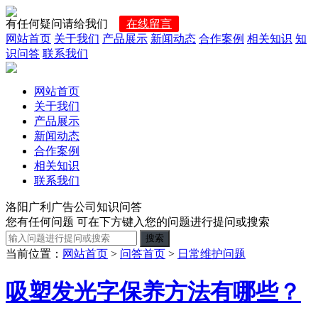
有任何疑问请给我们
在线留言
网站首页
关于我们
产品展示
新闻动态
合作案例
相关知识
知
识问答
联系我们
网站首页
关于我们
产品展示
新闻动态
合作案例
相关知识
联系我们
洛阳广利广告公司知识问答
您有任何问题 可在下方键入您的问题进行提问或搜索
当前位置：
网站首页
>
问答首页
>
日常维护问题
吸塑发光字保养方法有哪些？