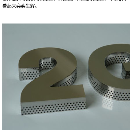
看起来奕奕生辉。