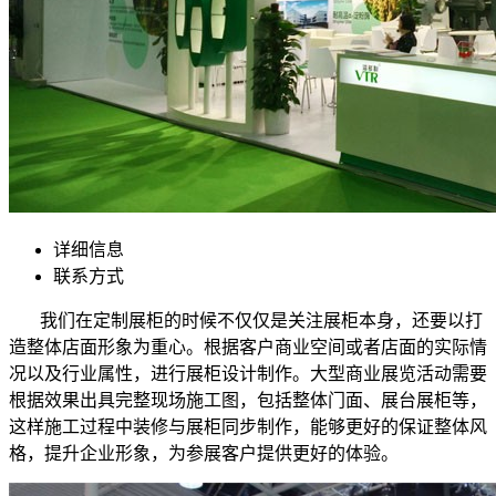
详细信息
联系方式
我们在
定制展柜的时候
不仅仅是关注展柜本身
，
还要
以打
造整体店面形象为重心
。
根据
客户商业空间或者店面的
实际情
况以及行业属性，进行
展柜设计制作。大型商业展览活动需要
根据
效果出具
完整
现场施工图
，包括整体门面、展台展柜等，
这样施工过程中装修与展柜
同步制作
，
能够更好的保证整体风
格，提升企业形象，
为参展客户提供更好的体验
。