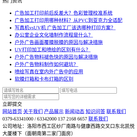
热门资讯
广告加工打印前后反差大？色彩管理校准系统
广告加工打印用哪种材料？从PVC到亚克力全适配
写真机vsUV机 广告加工厂该选哪种打印方案？
办公室企业文化墙制作流程是什么？
户外广告画面覆膜脱膜的原因与解决措施
UV打印加工和喷绘的区别有什么？
户外广告物料褪色快的原因与解决措施
户外广告物料制作如何避坑？
喷绘写真在室内外广告中的应用
软膜灯箱和卡布灯箱的区别
立即提交
网站首页
关于我们
产品展示
新闻动态
知识问答
联系我们
0379-63341000 / 63342000 137 2168 6657
联系我们
公司地址：洛阳市西工区纱厂南路与健康西路交叉口东北凯悦
大厦楼下（面朝南第二家门面房）