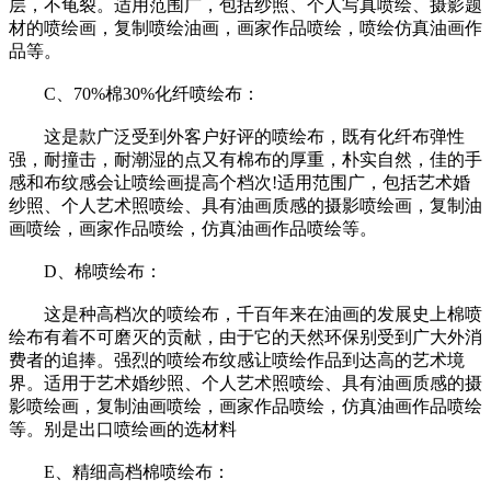
层，不龟裂。适用范围广，包括纱照、个人写真喷绘、摄影题
材的喷绘画，复制喷绘油画，画家作品喷绘，喷绘仿真油画作
品等。
C、70%棉30%化纤喷绘布：
这是款广泛受到外客户好评的喷绘布，既有化纤布弹性
强，耐撞击，耐潮湿的点又有棉布的厚重，朴实自然，佳的手
感和布纹感会让喷绘画提高个档次!适用范围广，包括艺术婚
纱照、个人艺术照喷绘、具有油画质感的摄影喷绘画，复制油
画喷绘，画家作品喷绘，仿真油画作品喷绘等。
D、棉喷绘布：
这是种高档次的喷绘布，千百年来在油画的发展史上棉喷
绘布有着不可磨灭的贡献，由于它的天然环保别受到广大外消
费者的追捧。强烈的喷绘布纹感让喷绘作品到达高的艺术境
界。适用于艺术婚纱照、个人艺术照喷绘、具有油画质感的摄
影喷绘画，复制油画喷绘，画家作品喷绘，仿真油画作品喷绘
等。别是出口喷绘画的选材料
E、精细高档棉喷绘布：